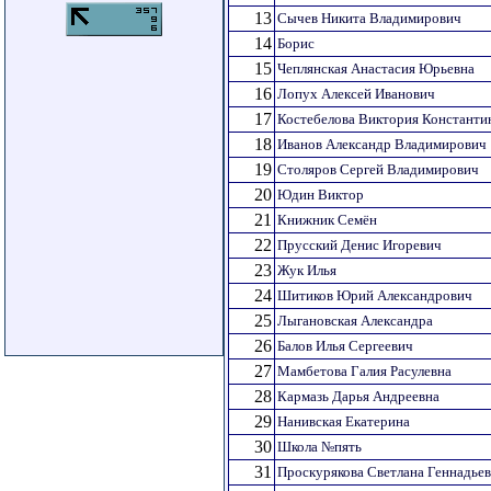
13
Сычев Никита Владимирович
14
Борис
15
Чеплянская Анастасия Юрьевна
16
Лопух Алексей Иванович
17
Костебелова Виктория Константи
18
Иванов Александр Владимирович
19
Столяров Сергей Владимирович
20
Юдин Виктор
21
Книжник Семён
22
Прусский Денис Игоревич
23
Жук Илья
24
Шитиков Юрий Александрович
25
Лыгановская Александра
26
Балов Илья Сергеевич
27
Мамбетова Галия Расулевна
28
Кармазь Дарья Андреевна
29
Нанивская Екатерина
30
Школа №пять
31
Проскурякова Светлана Геннадье