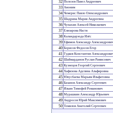
32
Полозов Павел Андреевич
33
Аноним
34
Чемерис Павло Олександрович
35
Шадрина Мария Андреевна
36
Чупахин Алексей Николаевич
37
Елизарова Настя
38
Каландарзода Илёс
39
Ефимов Александр Александрови
40
Борисов Федосов Егор
41
Гудков Константин Александрови
42
Шаймарданов Руслан Рамисович
43
Кузнецов Георгий Сергеевич
44
Хафизова Аделина Альфировна
45
Юнусбаева Марьям Ильфатовна
46
Базанов Александр Сергеевич
47
Ильин Тимофей Романович
48
Мурашкин Александр Юрьевич
49
Андросов Юрий Максимович
50
Томилов Анатолий Сергеевич