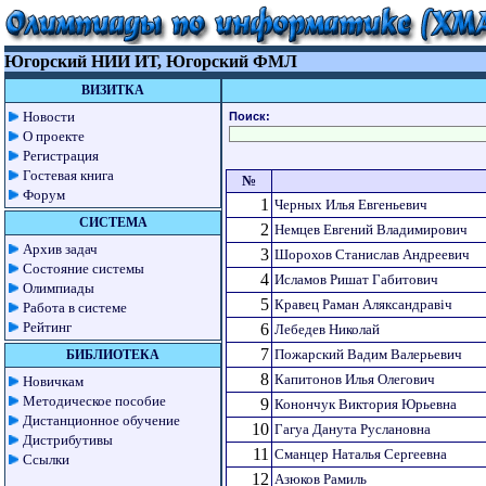
Югорский НИИ ИТ, Югорский ФМЛ
ВИЗИТКА
Новости
Поиск:
О проекте
Регистрация
Гостевая книга
№
Форум
1
Черных Илья Евгеньевич
СИСТЕМА
2
Немцев Евгений Владимирович
Архив задач
3
Шорохов Станислав Андреевич
Состояние системы
4
Исламов Ришат Габитович
Олимпиады
5
Кравец Раман Аляксандравіч
Работа в системе
Рейтинг
6
Лебедев Николай
7
Пожарский Вадим Валерьевич
БИБЛИОТЕКА
8
Капитонов Илья Олегович
Новичкам
Методическое пособие
9
Конончук Виктория Юрьевна
Дистанционное обучение
10
Гагуа Данута Руслановна
Дистрибутивы
11
Сманцер Наталья Сергеевна
Ссылки
12
Азюков Рамиль