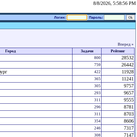
8/8/2026, 5:58:56 PM
Логин:
Пароль:
Вперед »
Город
Задачи
Рейтинг
28532
800
26442
759
бург
11928
422
11241
365
9757
305
9657
293
9555
311
8781
296
8703
311
8606
354
7317
246
7147
308