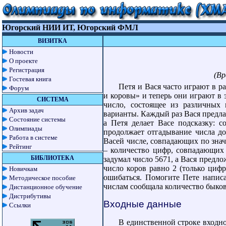
Югорский НИИ ИТ, Югорский ФМЛ
ВИЗИТКА
Новости
О проекте
Регистрация
(Вр
Гостевая книга
Петя и Вася часто играют в р
Форум
и коровы» и теперь они играют в 
СИСТЕМА
число, состоящее из различных
Архив задач
варианты. Каждый раз Вася предла
Состояние системы
а Петя делает Васе подсказку: с
Олимпиады
продолжает отгадывание числа до
Работа в системе
Васей числе, совпадающих по зна
Рейтинг
– количество цифр, совпадающих
БИБЛИОТЕКА
задумал число 5671, а Вася предлож
число коров равно 2 (только цифр
Новичкам
ошибаться. Помогите Пете напис
Методическое пособие
числам сообщала количество быков
Дистанционное обучение
Дистрибутивы
Входные данные
Ссылки
В единственной строке входн