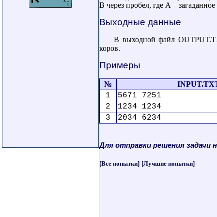
B через пробел, где А – загаданно
Выходные данные
В выходной файл OUTPUT.TX
коров.
Примеры
№
INPUT.TX
1
5671 7251
2
1234 1234
3
2034 6234
Для отправки решения задачи 
[Все попытки]
[Лучшие попытки]