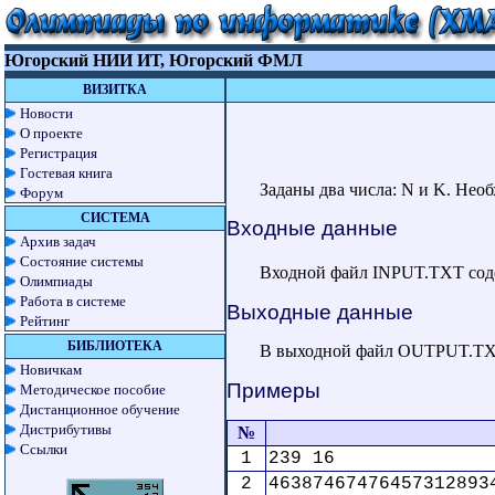
Югорский НИИ ИТ, Югорский ФМЛ
ВИЗИТКА
Новости
О проекте
Регистрация
Гостевая книга
Заданы два числа: N и K. Необ
Форум
СИСТЕМА
Входные данные
Архив задач
Состояние системы
Входной файл INPUT.TXT содер
Олимпиады
Работа в системе
Выходные данные
Рейтинг
БИБЛИОТЕКА
В выходной файл OUTPUT.TXT 
Новичкам
Примеры
Методическое пособие
Дистанционное обучение
Дистрибутивы
№
Ссылки
1
239 16
2
46387467476457312893