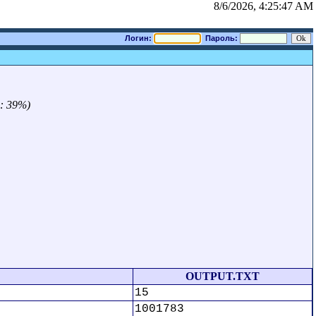
8/6/2026, 4:25:47 AM
Логин:
Пароль:
: 39%)
OUTPUT.TXT
15
1001783