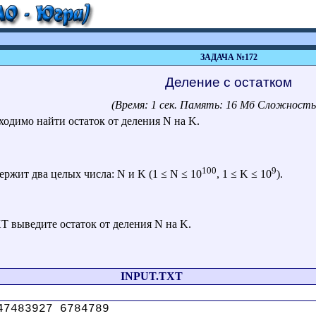
ЗАДАЧА №172
Деление с остатком
(Время: 1 сек. Память: 16 Мб Сложность
ходимо найти остаток от деления N на K.
100
9
жит два целых числа: N и K (1 ≤ N ≤ 10
, 1 ≤ K ≤ 10
).
выведите остаток от деления N на K.
INPUT.TXT
47483927 6784789