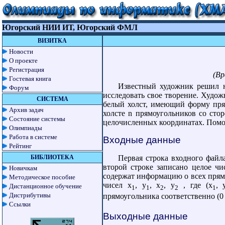
Югорский НИИ ИТ, Югорский ФМЛ
ВИЗИТКА
Новости
О проекте
Регистрация
(Вр
Гостевая книга
Известный художник решил н
Форум
исследовать свое творение. Худож
СИСТЕМА
белый холст, имеющий форму пря
Архив задач
холсте n прямоугольников со ст
Состояние системы
целочисленных координатах. Помо
Олимпиады
Работа в системе
Входные данные
Рейтинг
Первая строка входного файл
БИБЛИОТЕКА
второй строке записано целое чи
Новичкам
содержат информацию о всех прям
Методическое пособие
чисел x
, y
, x
, y
, где (x
, 
Дистанционное обучение
1
1
2
2
1
Дистрибутивы
прямоугольника соответственно (0 
Ссылки
Выходные данные