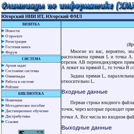
Югорский НИИ ИТ, Югорский ФМЛ
ВИЗИТКА
Новости
О проекте
Регистрация
(Вр
Гостевая книга
Многие из вас, вероятно, з
Форум
расположена прямая L и точка A.
СИСТЕМА
отрезок АВ перпендикулярен прямо
Архив задач
А лежит на прямой L, то точка B с
Состояние системы
Задана прямая L, параллельн
Олимпиады
относительно L.
Работа в системе
Рейтинг
Входные данные
БИБЛИОТЕКА
Новичкам
Первая строка входного файл
Методическое пособие
точек, через которые проходит пря
Дистанционное обучение
Дистрибутивы
точки А. Все числа во входном фай
Ссылки
Выходные данные