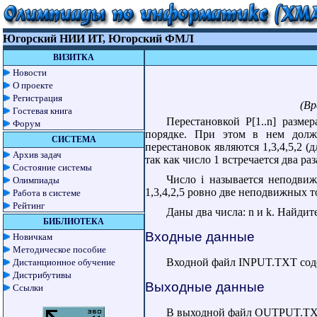
Югорский НИИ ИТ, Югорский ФМЛ
ВИЗИТКА
Новости
О проекте
Регистрация
(Вр
Гостевая книга
Перестановкой P[1..n] разме
Форум
порядке. При этом в нем долж
СИСТЕМА
перестановок являются 1,3,4,5,2 (дл
Архив задач
так как число 1 встречается два раз
Состояние системы
Число i называется неподвиж
Олимпиады
1,3,4,2,5 ровно две неподвижных то
Работа в системе
Рейтинг
Даны два числа: n и k. Найди
БИБЛИОТЕКА
Входные данные
Новичкам
Методическое пособие
Входной файл INPUT.TXT содерж
Дистанционное обучение
Дистрибутивы
Выходные данные
Ссылки
В выходной файл OUTPUT.TXT 