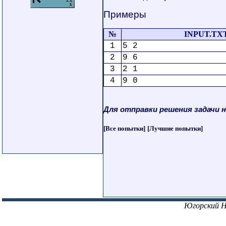
Примеры
№
INPUT.TX
1
5 2
2
9 6
3
2 1
4
9 0
Для отправки решения задачи 
[Все попытки]
[Лучшие попытки]
Югорский 