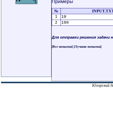
Примеры
№
INPUT.TX
1
10
2
108
Для отправки решения задачи 
[Все попытки]
[Лучшие попытки]
Югорский 