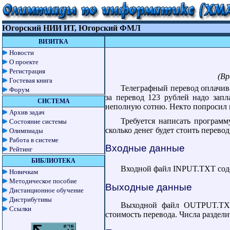
Югорский НИИ ИТ, Югорский ФМЛ
ВИЗИТКА
Новости
О проекте
Регистрация
(Вр
Гостевая книга
Телеграфный перевод оплачив
Форум
за перевод 123 рублей надо зап
СИСТЕМА
неполную сотню. Некто попросил пе
Архив задач
Требуется написать программ
Состояние системы
сколько денег будет стоить перевод
Олимпиады
Работа в системе
Входные данные
Рейтинг
БИБЛИОТЕКА
Входной файл INPUT.TXT содер
Новичкам
Методическое пособие
Выходные данные
Дистанционное обучение
Дистрибутивы
Выходной файл OUTPUT.TXT
Ссылки
стоимость перевода. Числа раздел