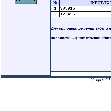
№
INPUT.TX
1
385916
2
123456
Для отправки решения задачи 
[Все попытки]
[Лучшие попытки]
[Решен
Югорский 