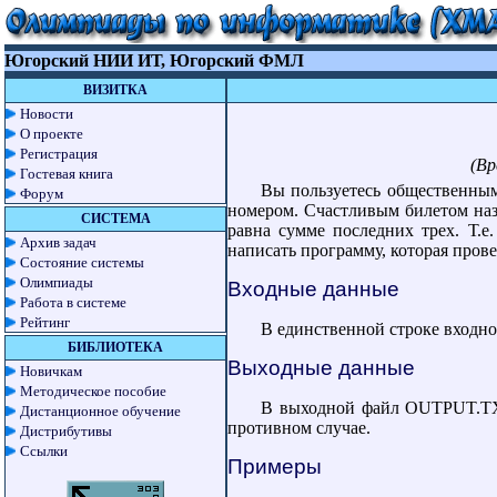
Югорский НИИ ИТ, Югорский ФМЛ
ВИЗИТКА
Новости
О проекте
Регистрация
(Вр
Гостевая книга
Вы пользуетесь общественным
Форум
номером. Счастливым билетом наз
СИСТЕМА
равна сумме последних трех. Т.е
Архив задач
написать программу, которая прове
Состояние системы
Олимпиады
Входные данные
Работа в системе
Рейтинг
В единственной строке входно
БИБЛИОТЕКА
Выходные данные
Новичкам
Методическое пособие
В выходной файл OUTPUT.TX
Дистанционное обучение
противном случае.
Дистрибутивы
Ссылки
Примеры