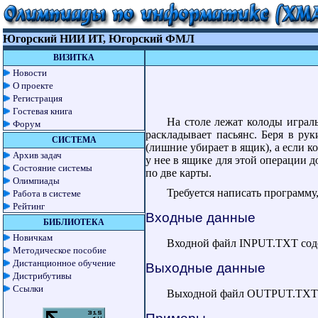
Югорский НИИ ИТ, Югорский ФМЛ
ВИЗИТКА
Новости
О проекте
Регистрация
Гостевая книга
На столе лежат колоды играль
Форум
раскладывает пасьянс. Беря в ру
СИСТЕМА
(лишние убирает в ящик), а если ко
Архив задач
у нее в ящике для этой операции до
Состояние системы
по две карты.
Олимпиады
Требуется написать программу,
Работа в системе
Рейтинг
Входные данные
БИБЛИОТЕКА
Новичкам
Входной файл INPUT.TXT содерж
Методическое пособие
Дистанционное обучение
Выходные данные
Дистрибутивы
Ссылки
Выходной файл OUTPUT.TXT дол