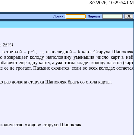
8/7/2026, 10:29:54 PM
Логин:
Пароль:
: 25%)
, в третьей – p+2, …, в последней – k карт. Старуха Шапокляк
сто возвращает колоду, наполовину уменьшив число карт в ней
бавляет еще одну карту, а уже тогда кладет колоду на стол (карт
 ее не трогает. Пасьянс сходится, если во всех колодах остается
ко раз должна старуха Шапокляк брать со стола карты.
 количество «ходов» старухи Шапокляк.