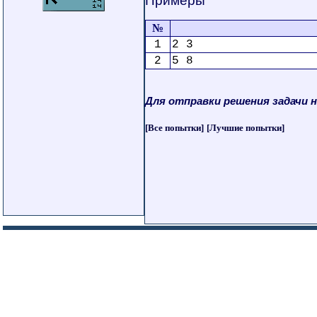
Примеры
№
1
2 3
2
5 8
Для отправки решения задачи 
[Все попытки]
[Лучшие попытки]