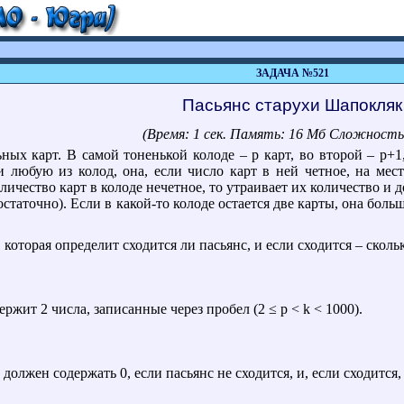
ЗАДАЧА №521
Пасьянс старухи Шапокляк
(Время: 1 сек. Память: 16 Мб Сложность
ных карт. В самой тоненькой колоде – p карт, во второй – p+1
ки любую из колод, она, если число карт в ней четное, на ме
личество карт в колоде нечетное, то утраивает их количество и до
статочно). Если в какой-то колоде остается две карты, она больше
 которая определит сходится ли пасьянс, и если сходится – сколь
ит 2 числа, записанные через пробел (2 ≤ p < k < 1000).
жен содержать 0, если пасьянс не сходится, и, если сходится,