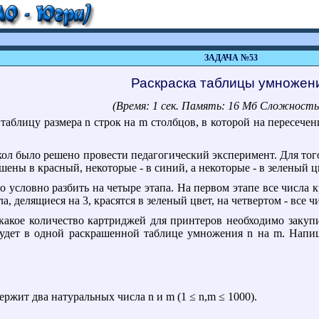
ЗАДАЧА №53
Раскраска таблицы умножен
(Время: 1 сек. Память: 16 Мб Сложность
блицу размера n строк на m столбцов, в которой на пересечении 
кол было решено провести педагогический эксперимент. Для то
шены в красный, некоторые - в синий, а некоторые - в зеленый ц
условно разбить на четыре этапа. На первом этапе все числа кр
а, делящиеся на 3, красятся в зеленый цвет, на четвертом - все ч
 какое количество картриджей для принтеров необходимо закуп
 будет в одной раскрашенной таблице умножения n на m. Нап
жит два натуральных числа n и m (1 ≤ n,m ≤ 1000).