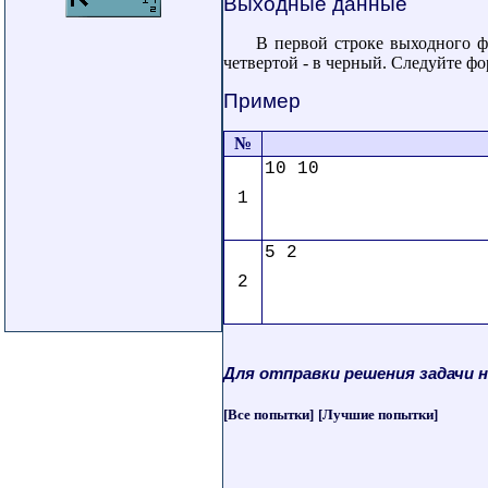
Выходные данные
В первой строке выходного ф
четвертой - в черный. Следуйте ф
Пример
№
10 10
1
5 2
2
Для отправки решения задачи 
[Все попытки]
[Лучшие попытки]