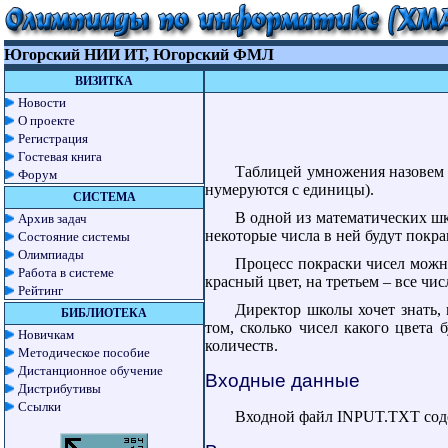
Югорский НИИ ИТ, Югорский ФМЛ
ВИЗИТКА
Новости
О проекте
Регистрация
Гостевая книга
Таблицей умножения назовем та
Форум
нумеруются с единицы).
СИСТЕМА
В одной из математических ш
Архив задач
некоторые числа в ней будут покра
Состояние системы
Олимпиады
Процесс покраски чисел можно 
Работа в системе
красный цвет, на третьем – все числ
Рейтинг
Директор школы хочет знать,
БИБЛИОТЕКА
том, сколько чисел какого цвета
Новичкам
количеств.
Методическое пособие
Дистанционное обучение
Входные данные
Дистрибутивы
Ссылки
Входной файл INPUT.TXT содер