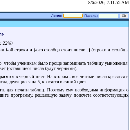
8/6/2026, 7:11:55 AM
Логин:
Пароль:
ия
: 22%)
i-ой строки и j-ого столбца стоит число i∙j (строки и столбцы
го, чтобы ученикам было проще запоминать таблицу умножения,
вет (оставшиеся числа будут черными).
асятся в черный цвет. На втором - все четные числа красятся в
исла, делящиеся на 5, красятся в синий цвет.
ить для печати таблиц. Поэтому ему необходима информация о
ишите программу, решающую задачу подсчета соответствующих