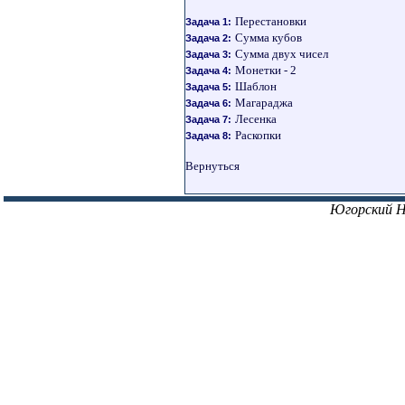
Перестановки
Задача 1:
Сумма кубов
Задача 2:
Сумма двух чисел
Задача 3:
Монетки - 2
Задача 4:
Шаблон
Задача 5:
Магараджа
Задача 6:
Лесенка
Задача 7:
Раскопки
Задача 8:
Вернуться
Югорский 