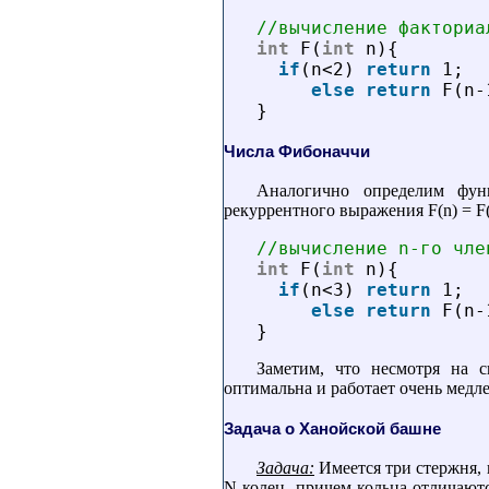
//вычисление факториа
int
F(
int
n){
if
(n<2) 
return
1;
else
return
F(n-
}
Числа Фибоначчи
Аналогично определим фун
рекуррентного выражения F(n) = F(n
//вычисление n-го чле
int
F(
int
n){
if
(n<3) 
return
1;
else
return
F(n-
}
Заметим, что несмотря на с
оптимальна и работает очень медл
Задача о Ханойской башне
Задача:
Имеется три стержня, 
N колец, причем кольца отличают