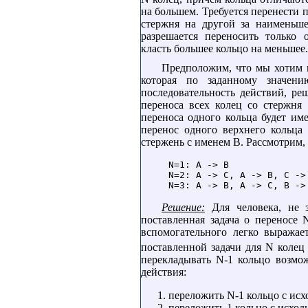
на большем. Требуется перенести 
стержня на другой за наименьше
разрешается переносить только 
класть большее кольцо на меньшее.
Предположим, что мы хотим п
которая по заданному значен
последовательность действий, реш
переноса всех колец со стержня
переноса одного кольца будет име
перенос одного верхнего кольца
стержень с именем B. Рассмотрим,
N=1: A -> B

N=2: A -> C, A -> B, C -> 
Решение:
Для человека, не з
поставленная задача о переносе 
вспомогательного легко выража
поставленной задачи для N колец 
перекладывать N-1 кольцо возмо
действия:
переложить N-1 кольцо с ис
переложить 1 кольцо с исход