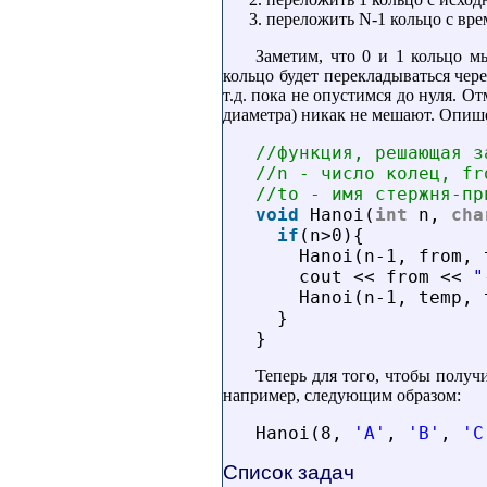
переложить N-1 кольцо с вр
Заметим, что 0 и 1 кольцо м
кольцо будет перекладываться чере
т.д. пока не опустимся до нуля. О
диаметра) никак не мешают. Опише
//функция, решающая з
//n - число колец, fr
//to - имя стержня-пр
void
Hanoi(
int
n, 
cha
if
(n>0){
Hanoi(n-1, from, 
cout << from << 
"
Hanoi(n-1, temp, 
}
}
Теперь для того, чтобы полу
например, следующим образом:
Hanoi(8, 
'A'
, 
'B'
, 
'C
Список задач