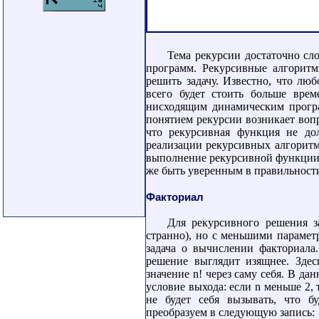
Тема рекурсии достаточно сл
программ. Рекурсивные алгоритм
решить задачу. Известно, что лю
всего будет стоить больше вре
нисходящим динамическим програ
понятием рекурсии возникает вопр
что рекурсивная функция не до
реализации рекурсивных алгоритм
выполнение рекурсивной функции 
же быть уверенным в правильност
Факториал
Для рекурсивного решения з
странно), но с меньшими параме
задача о вычислении факториала
решение выглядит изящнее. Здес
значение n! через саму себя. В да
условие выхода: если n меньше 2, 
не будет себя вызывать, что б
преобразуем в следующую запись: