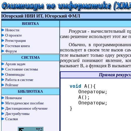
Югорский НИИ ИТ, Югорский ФМЛ
ВИЗИТКА
Новости
Рекурсия
- вычислительный пр
О проекте
само решение использует этот же 
Регистрация
Обычно, в программировани
Гостевая книга
использует в своем теле вызов с
Форум
теле вызывает только одну рекурс
СИСТЕМА
рекурсией
понимают явление, ког
Архив задач
вызывает B, а функция B вызывает
Состояние системы
Олимпиады
Прямая рекурс
Работа в системе
Рейтинг
void
A(){
Операторы;
БИБЛИОТЕКА
A();
Новичкам
Операторы;
Методическое пособие
}
Дистанционное обучение
Дистрибутивы
Ссылки