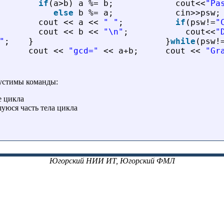
if
(a>b) a %= b;
cout<<
"Pa
else
b %= a;
cin>>psw;
cout << a << 
" "
;
if
(psw!=
"
cout << b << 
"\n"
;
cout<<
"
"
;
}
}
while
(psw!
cout << 
"gcd="
<< a+b;
cout << 
"Gr
пустимы команды:
е цикла
уюся часть тела цикла
Югорский НИИ ИТ, Югорский ФМЛ