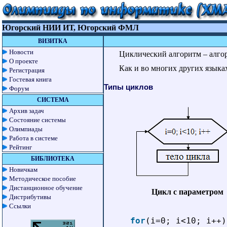
Югорский НИИ ИТ, Югорский ФМЛ
ВИЗИТКА
Новости
Циклический алгоритм – алгор
О проекте
Как и во многих других языка
Регистрация
Гостевая книга
Типы циклов
Форум
СИСТЕМА
Архив задач
Состояние системы
Олимпиады
Работа в системе
Рейтинг
БИБЛИОТЕКА
Новичкам
Методическое пособие
Дистанционное обучение
Цикл с параметром
Дистрибутивы
Ссылки
for
(i=0; i<10; i++)