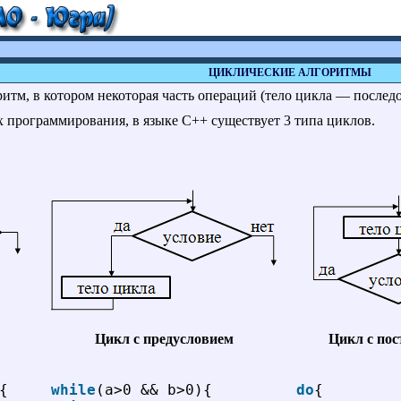
ЦИКЛИЧЕСКИЕ АЛГОРИТМЫ
итм, в котором некоторая часть операций (тело цикла — послед
х программирования, в языке C++ существует 3 типа циклов.
Цикл с предусловием
Цикл с по
{
while
(a>0 && b>0){
do
{