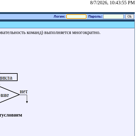
8/7/2026, 10:43:55 PM
Логин:
Пароль:
овательность команд) выполняется многократно.
стусловием