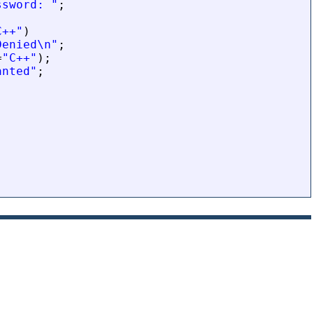
ssword: "
;
C++"
)
Denied\n"
;
=
"C++"
);
anted"
;