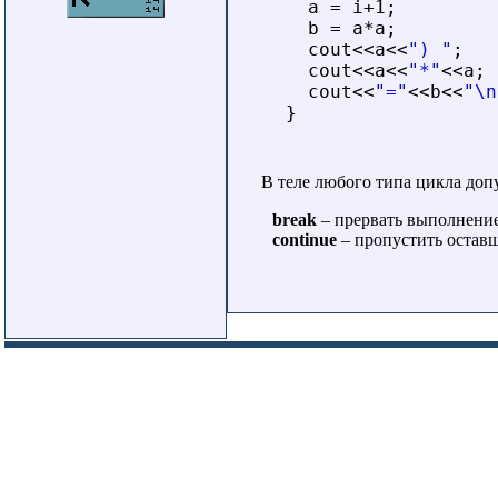
a = i+1;
b = a*a;
cout<<a<<
") "
;
cout<<a<<
"*"
<<a;
cout<<
"="
<<b<<
"\n
}
В теле любого типа цикла до
break
– прервать выполнени
сontinue
– пропустить оставш