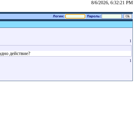
8/6/2026, 6:32:21 PM
Логин:
Пароль:
1
одно действие?
1