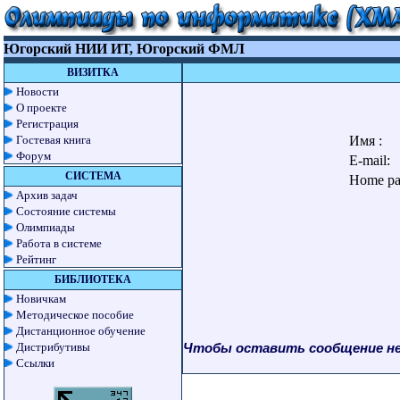
Югорский НИИ ИТ, Югорский ФМЛ
ВИЗИТКА
Новости
О проекте
Регистрация
Гостевая книга
Имя :
Форум
E-mail:
СИСТЕМА
Home pa
Архив задач
Состояние системы
Олимпиады
Работа в системе
Рейтинг
БИБЛИОТЕКА
Новичкам
Методическое пособие
Дистанционное обучение
Дистрибутивы
Чтобы оставить сообщение н
Ссылки