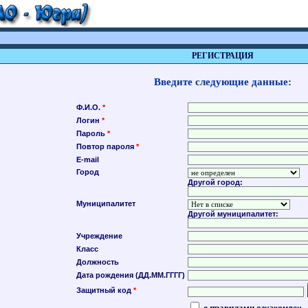
РЕГИСТРАЦИЯ
Введите следующие данные:
Ф.И.О.
*
Логин
*
Пароль
*
Повтор пароля
*
E-mail
Город
Другой город:
Муниципалитет
Другой муниципалитет:
Учреждение
Класс
Должность
Дата рождения (ДД.ММ.ГГГГ)
Защитный код
*
правилами