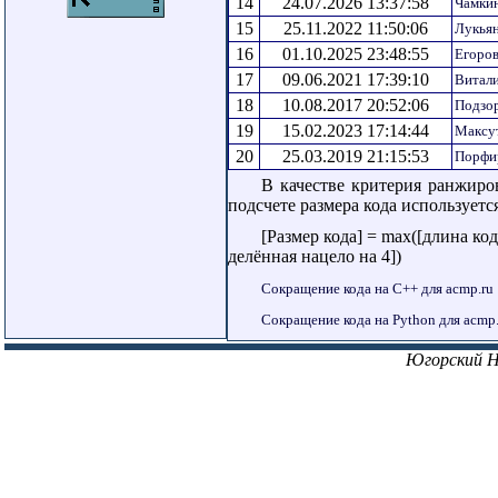
14
24.07.2026 13:37:58
Чамки
15
25.11.2022 11:50:06
Лукья
16
01.10.2025 23:48:55
Егоров
17
09.06.2021 17:39:10
Витал
18
10.08.2017 20:52:06
Подзор
19
15.02.2023 17:14:44
Максу
20
25.03.2019 21:15:53
Порфи
В качестве критерия ранжиро
подсчете размера кода использует
[Размер кода] = max([длина ко
делённая нацело на 4])
Сокращение кода на C++ для acmp.ru
Сокращение кода на Python для acmp.
Югорский 