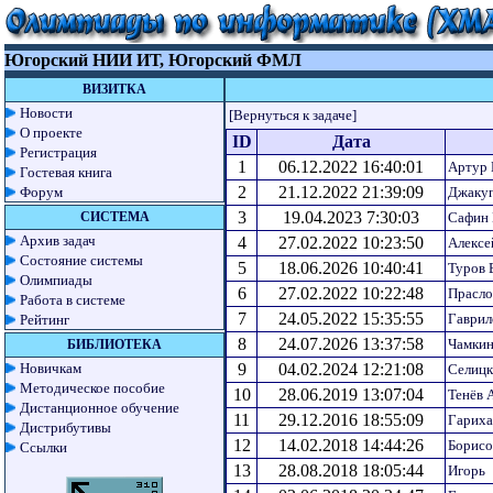
Югорский НИИ ИТ, Югорский ФМЛ
ВИЗИТКА
Новости
[Вернуться к задаче]
О проекте
ID
Дата
Регистрация
1
06.12.2022 16:40:01
Артур
Гостевая книга
2
21.12.2022 21:39:09
Форум
Джаку
3
19.04.2023 7:30:03
СИСТЕМА
Сафин 
Архив задач
4
27.02.2022 10:23:50
Алексе
Состояние системы
5
18.06.2026 10:40:41
Туров 
Олимпиады
6
27.02.2022 10:22:48
Прасло
Работа в системе
7
24.05.2022 15:35:55
Гаврил
Рейтинг
8
24.07.2026 13:37:58
Чамки
БИБЛИОТЕКА
Новичкам
9
04.02.2024 12:21:08
Селицк
Методическое пособие
10
28.06.2019 13:07:04
Тенёв 
Дистанционное обучение
11
29.12.2016 18:55:09
Гариха
Дистрибутивы
12
14.02.2018 14:44:26
Борисо
Ссылки
13
28.08.2018 18:05:44
Игорь