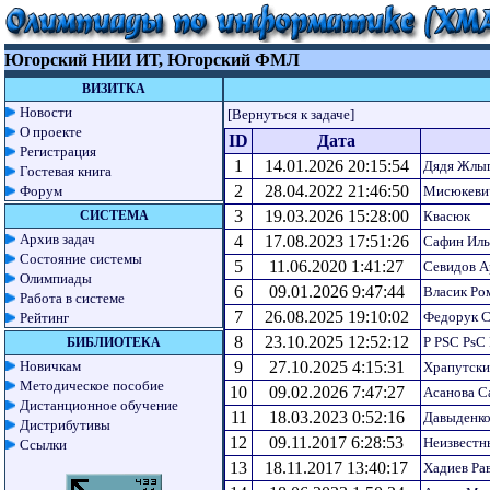
Югорский НИИ ИТ, Югорский ФМЛ
ВИЗИТКА
Новости
[Вернуться к задаче]
О проекте
ID
Дата
Регистрация
1
14.01.2026 20:15:54
Дядя Жлы
Гостевая книга
2
28.04.2022 21:46:50
Форум
Мисюкевич
3
19.03.2026 15:28:00
СИСТЕМА
Квасюк
Архив задач
4
17.08.2023 17:51:26
Сафин Иль
Состояние системы
5
11.06.2020 1:41:27
Севидов А
Олимпиады
6
09.01.2026 9:47:44
Власик Ро
Работа в системе
7
26.08.2025 19:10:02
Федорук 
Рейтинг
8
23.10.2025 12:52:12
Р РЅС РѕС 
БИБЛИОТЕКА
Новичкам
9
27.10.2025 4:15:31
Храпутски
Методическое пособие
10
09.02.2026 7:47:27
Асанова С
Дистанционное обучение
11
18.03.2023 0:52:16
Давыденко
Дистрибутивы
12
09.11.2017 6:28:53
Неизвестн
Ссылки
13
18.11.2017 13:40:17
Хадиев Ра