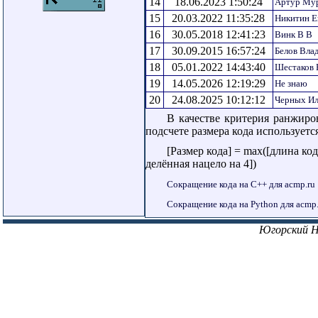
14
18.06.2023 1:50:24
Артур Му
15
20.03.2022 11:35:28
Никитин Е
16
30.05.2018 12:41:23
Винк В В
17
30.09.2015 16:57:24
Белов Вла
18
05.01.2022 14:43:40
Шестаков 
19
14.05.2026 12:19:29
Не знаю
20
24.08.2025 10:12:12
Черных Ил
В качестве критерия ранжиро
подсчете размера кода использует
[Размер кода] = max([длина ко
делённая нацело на 4])
Сокращение кода на C++ для acmp.ru
Сокращение кода на Python для acmp.
Югорский 