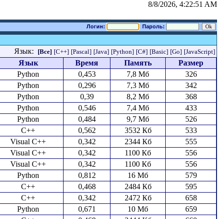
8/8/2026, 4:22:51 AM
Логин:
Пароль:
Язык:
[Все]
[C++]
[Pascal]
[Java]
[Python]
[C#]
[Basic]
[Go]
[JavaScript]
Язык
Время
Память
Размер
Python
0,453
7,8 Мб
326
Python
0,296
7,3 Мб
342
Python
0,39
8,2 Мб
368
Python
0,546
7,4 Мб
433
Python
0,484
9,7 Мб
526
C++
0,562
3532 Кб
533
Visual C++
0,342
2344 Кб
555
Visual C++
0,342
1100 Кб
556
Visual C++
0,342
1100 Кб
556
Python
0,812
16 Мб
579
C++
0,468
2484 Кб
595
C++
0,342
2472 Кб
658
Python
0,671
10 Мб
659