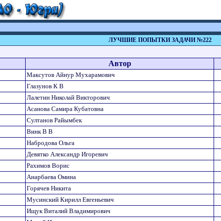
ЛУЧШИЕ ПОПЫТКИ ЗАДАЧИ №222
Автор
Максутов Айнур Мухарамович
Глазунов К В
Лалетин Николай Викторович
Асанова Самира Кубатовна
Султанов Райымбек
Винк В В
Набродова Ольга
Девятко Александр Игоревич
Рахимов Ворис
Анарбаева Омина
Горячев Никита
Мусинский Кирилл Евгеньевич
Ищук Виталий Владимирович