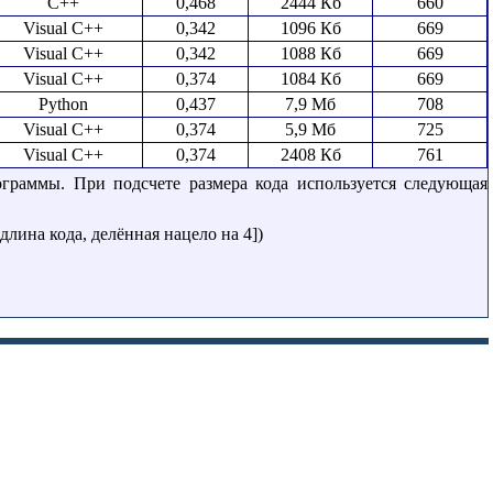
C++
0,468
2444 Кб
660
Visual C++
0,342
1096 Кб
669
Visual C++
0,342
1088 Кб
669
Visual C++
0,374
1084 Кб
669
Python
0,437
7,9 Мб
708
Visual C++
0,374
5,9 Мб
725
Visual C++
0,374
2408 Кб
761
граммы. При подсчете размера кода используется следующая
длина кода, делённая нацело на 4])