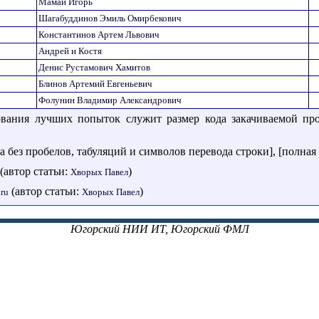
Мамай Игорь
Шагабуддинов Эмиль Омирбекович
Константинов Артем Львович
Андрей и Костя
Денис Рустамович Хамитов
Блинов Артемий Евгеньевич
Фолунин Владимир Александрович
ования лучших попыток служит размер кода закачиваемой про
а без пробелов, табуляций и символов перевода строки], [полная 
(автор статьи:
)
Хворых Павел
(автор статьи:
)
ru
Хворых Павел
Югорский НИИ ИТ, Югорский ФМЛ