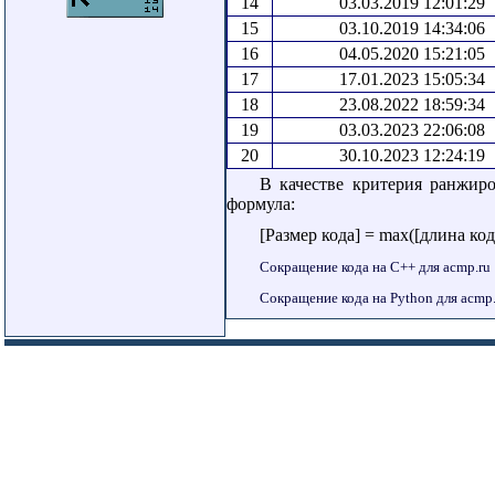
14
03.03.2019 12:01:29
15
03.10.2019 14:34:06
16
04.05.2020 15:21:05
17
17.01.2023 15:05:34
18
23.08.2022 18:59:34
19
03.03.2023 22:06:08
20
30.10.2023 12:24:19
В качестве критерия ранжир
формула:
[Размер кода] = max([длина код
Сокращение кода на C++ для acmp.ru
Сокращение кода на Python для acmp.