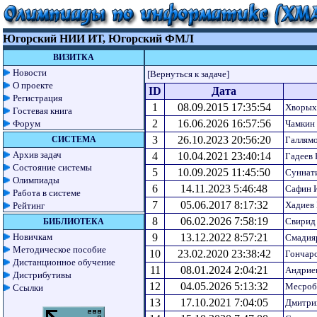
Югорский НИИ ИТ, Югорский ФМЛ
ВИЗИТКА
Новости
[Вернуться к задаче]
О проекте
ID
Дата
Регистрация
1
08.09.2015 17:35:54
Хворых
Гостевая книга
2
16.06.2026 16:57:56
Форум
Чамкин
3
26.10.2023 20:56:20
СИСТЕМА
Галлям
Архив задач
4
10.04.2021 23:40:14
Гадеев 
Состояние системы
5
10.09.2025 11:45:50
Суннат
Олимпиады
6
14.11.2023 5:46:48
Сафин 
Работа в системе
7
05.06.2017 8:17:32
Хадиев 
Рейтинг
8
06.02.2026 7:58:19
Свирид
БИБЛИОТЕКА
Новичкам
9
13.12.2022 8:57:21
Смадия
Методическое пособие
10
23.02.2020 23:38:42
Гончар
Дистанционное обучение
11
08.01.2024 2:04:21
Андрие
Дистрибутивы
12
04.05.2026 5:13:32
Месроб
Ссылки
13
17.10.2021 7:04:05
Дмитри