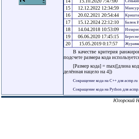
14
15.10.2020 7:47:00
Сеньки
15
12.12.2022 12:34:59
Мансур
16
20.02.2021 20:54:44
Кришта
17
15.12.2024 22:12:10
Балюк 
18
14.04.2018 10:53:09
Иллари
19
06.06.2020 17:45:15
Бересн
20
15.05.2019 0:17:57
Журавк
В качестве критерия ранжиро
подсчете размера кода использует
[Размер кода] = max([длина ко
делённая нацело на 4])
Сокращение кода на C++ для acmp.ru
Сокращение кода на Python для acmp.
Югорский 