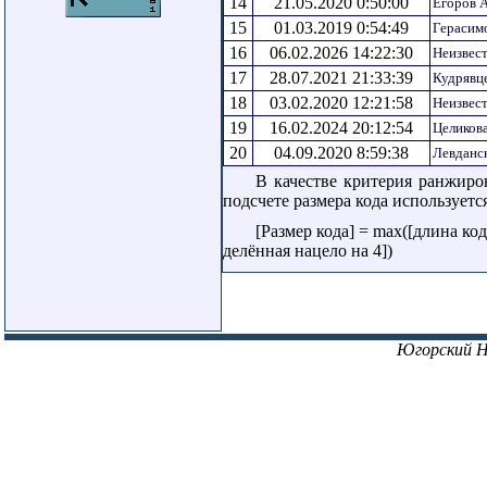
14
21.05.2020 0:50:00
Егоров 
15
01.03.2019 0:54:49
Герасим
16
06.02.2026 14:22:30
Неизвес
17
28.07.2021 21:33:39
Кудрявц
18
03.02.2020 12:21:58
Неизвес
19
16.02.2024 20:12:54
Целиков
20
04.09.2020 8:59:38
Левданс
В качестве критерия ранжиро
подсчете размера кода использует
[Размер кода] = max([длина ко
делённая нацело на 4])
Югорский 