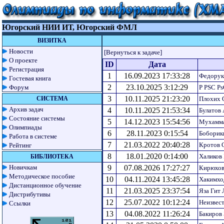
Югорский НИИ ИТ, Югорский ФМЛ
ВИЗИТКА
Новости
[Вернуться к задаче]
О проекте
ID
Дата
Регистрация
1
16.09.2023 17:33:28
Федорук
Гостевая книга
2
23.10.2025 3:12:29
Форум
Р РЅС Рѕ
3
10.11.2025 21:23:20
СИСТЕМА
Плохих 
Архив задач
4
10.11.2025 21:53:34
Булатов
Состояние системы
5
14.12.2023 15:54:56
Мухамм
Олимпиады
6
28.11.2023 0:15:54
Боборик
Работа в системе
7
21.03.2022 20:40:28
Кротов 
Рейтинг
8
18.01.2020 0:14:00
Халиков
БИБЛИОТЕКА
Новичкам
9
07.08.2026 17:27:27
Кирюхов
Методическое пособие
10
04.11.2024 13:45:28
Хакимхо
Дистанционное обучение
11
21.03.2025 23:37:54
Яза Гит 
Дистрибутивы
12
25.07.2022 10:12:24
Неизвес
Ссылки
13
04.08.2022 11:26:24
Бакиров