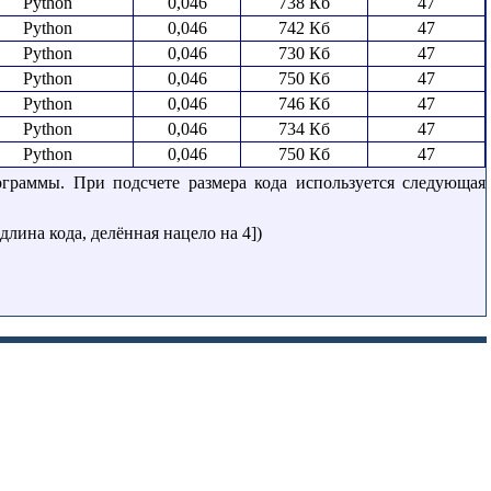
Python
0,046
738 Кб
47
Python
0,046
742 Кб
47
Python
0,046
730 Кб
47
Python
0,046
750 Кб
47
Python
0,046
746 Кб
47
Python
0,046
734 Кб
47
Python
0,046
750 Кб
47
граммы. При подсчете размера кода используется следующая
длина кода, делённая нацело на 4])