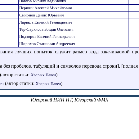
Павлов Кирилл Вадимович
Першин Алексей Михайлович
Смирнов Денис Юрьевич
Ларьков Евгений Геннадьевич
Тер-Саркисов Богдан Олегович
Подзоров Евгений Геннадьевич
Шорохов Станислав Андреевич
ования лучших попыток служит размер кода закачиваемой про
а без пробелов, табуляций и символов перевода строки], [полная 
(автор статьи:
)
Хворых Павел
(автор статьи:
)
ru
Хворых Павел
Югорский НИИ ИТ, Югорский ФМЛ