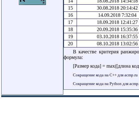
14
18.08.2018 14:34:18
15
30.08.2018 20:14:42
16
14.09.2018 7:32:04
17
18.09.2018 12:41:27
18
20.09.2018 15:35:36
19
03.10.2018 16:37:55
20
08.10.2018 13:02:56
В качестве критерия ранжир
формула:
[Размер кода] = max([длина код
Сокращение кода на C++ для acmp.ru
Сокращение кода на Python для acmp.