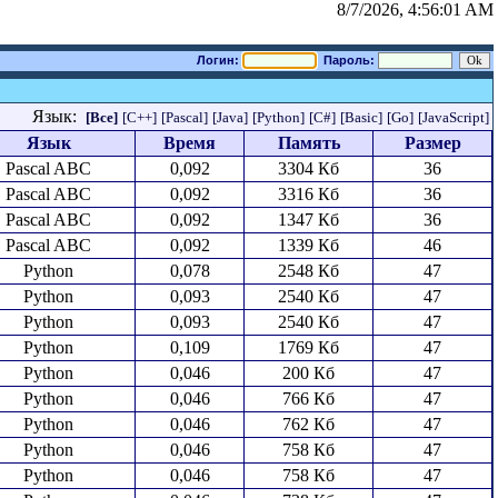
8/7/2026, 4:56:01 AM
Логин:
Пароль:
Язык:
[Все]
[C++]
[Pascal]
[Java]
[Python]
[C#]
[Basic]
[Go]
[JavaScript]
Язык
Время
Память
Размер
Pascal ABC
0,092
3304 Кб
36
Pascal ABC
0,092
3316 Кб
36
Pascal ABC
0,092
1347 Кб
36
Pascal ABC
0,092
1339 Кб
46
Python
0,078
2548 Кб
47
Python
0,093
2540 Кб
47
Python
0,093
2540 Кб
47
Python
0,109
1769 Кб
47
Python
0,046
200 Кб
47
Python
0,046
766 Кб
47
Python
0,046
762 Кб
47
Python
0,046
758 Кб
47
Python
0,046
758 Кб
47