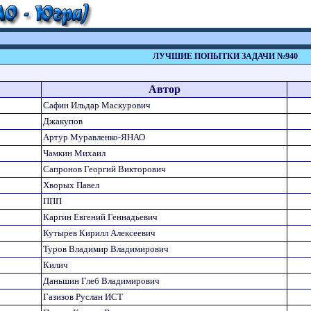
ЛУЧШИЕ ПОПЫТКИ ЗАДАЧИ №940
Автор
Сафин Ильдар Маскурович
Джакупов
Артур Муравленко-ЯНАО
Чамкин Михаил
Сапронов Георгий Викторович
Хворых Павел
ППП
Каргин Евгений Геннадьевич
Кутырев Кирилл Алексеевич
Туров Владимир Владимирович
Килич
Даньшин Глеб Владимирович
Газизов Руслан ИСТ