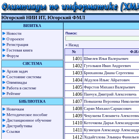
Югорский НИИ ИТ, Югорский ФМЛ
ВИЗИТКА
Новости
Поиск:
О проекте
Регистрация
« Назад
Гостевая книга
№
Ф.И.
Форум
1401
Шмелев Илья Валерьевич
СИСТЕМА
1402
Гугольков Иван Андреевич
Архив задач
1403
Брюханова Диана Сергеевна
Состояние системы
1404
Абдулов Ильяс Айратович
Олимпиады
1405
Фирстов Михаил Валерьевич
Работа в системе
Рейтинг
1406
Панчук Дмитрий Алексеевичь
1407
Повышева Вероника Николаев
БИБЛИОТЕКА
1408
Сарян Михаил Саркисович
Новичкам
Методическое пособие
1409
Чекулаева Елизавета Алексеевн
Дистанционное обучение
1410
Коточкова Дарья Александров
Дистрибутивы
1411
Кузнецов Александр Александ
Ссылки
1412
Худайгулова Эльвира Фанильев