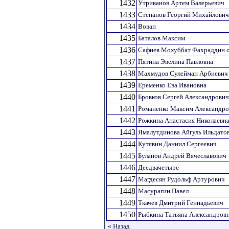
1432
Утриванов Артем Валерьевич
1433
Степанов Георгий Михайлович
1434
Вован
1435
Баталов Максим
1436
Сафиев Мохуббат Фахраддин 
1437
Пятина Эвелина Павловна
1438
Махмудов Сулейман Арбиевич
1439
Еременко Ева Ивановна
1440
Бровков Сергей Александрович
1441
Романенко Максим Александр
1442
Рожкина Анастасия Николаевн
1443
Ямалутдинова Айгуль Ильдато
1444
Кутявин Даниил Сергеевич
1445
Буланов Андрей Вячеславович
1446
Десдвачетыре
1447
Магдесян Рудольф Артурович
1448
Масурагин Павел
1449
Ткачев Дмитрий Геннадьевич
1450
Рыбкина Татьяна Александров
« Назад