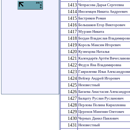
1413
Чепрасова Дарья Сергеевна
1414
Иноземцев Никита Андреевич
1415
Бастриков Роман
1416
Большаков Егор Викторович
1417
Мурзин Никита
1418
Богдан Владислав Владимиров
1419
Король Максим Игоревич
1420
Кузнецова Наталья
1421
Календарёв Артём Вячеславов
1422
Федун Яна Владимировна
1423
Гавриленко Илья Александров
1424
Вейлер Андрей Игоревич
1425
Неизвестный
1426
Багаева Анастасия Александро
1427
Балцату Руслан Русланович
1428
Перлова Полина Кирилловна
1429
Церенов Мингиян Олегович
1430
Черных Данил Павлович
1431
Неизвестный