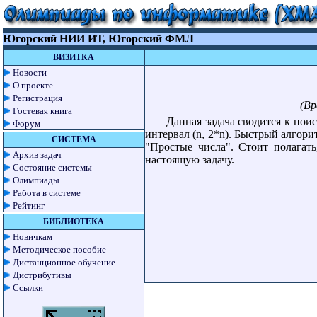
Югорский НИИ ИТ, Югорский ФМЛ
ВИЗИТКА
Новости
О проекте
Регистрация
(Вр
Гостевая книга
Данная задача сводится к пои
Форум
интервал (n, 2*n). Быстрый алгор
СИСТЕМА
"Простые числа". Стоит полагат
Архив задач
настоящую задачу.
Состояние системы
Олимпиады
Работа в системе
Рейтинг
БИБЛИОТЕКА
Новичкам
Методическое пособие
Дистанционное обучение
Дистрибутивы
Ссылки