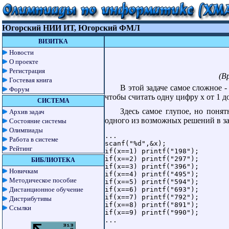
Югорский НИИ ИТ, Югорский ФМЛ
ВИЗИТКА
Новости
О проекте
Регистрация
(В
Гостевая книга
В этой задаче самое сложное -
Форум
чтобы считать одну цифру x от 1 до
СИСТЕМА
Здесь самое глупое, но поня
Архив задач
одного из возможных решений в за
Состояние системы
Олимпиады
...

Работа в системе
scanf("%d",&x);

Рейтинг
if(x==1) printf("198");

if(x==2) printf("297");

БИБЛИОТЕКА
if(x==3) printf("396");

Новичкам
if(x==4) printf("495");

Методическое пособие
if(x==5) printf("594");

Дистанционное обучение
if(x==6) printf("693");

if(x==7) printf("792");

Дистрибутивы
if(x==8) printf("891");

Ссылки
if(x==9) printf("990");

...