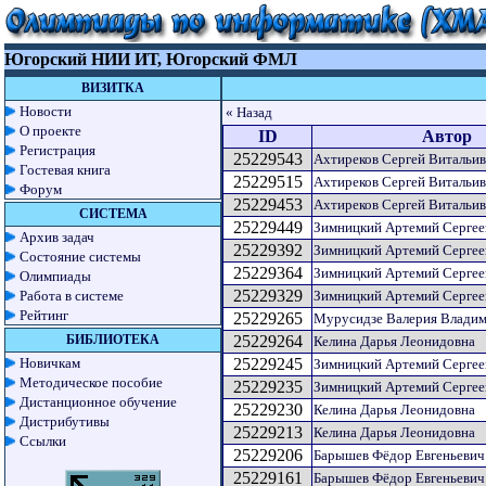
Югорский НИИ ИТ, Югорский ФМЛ
ВИЗИТКА
Новости
« Назад
О проекте
ID
Автор
Регистрация
25229543
Ахтиреков Сергей Витальи
Гостевая книга
25229515
Ахтиреков Сергей Витальи
Форум
25229453
Ахтиреков Сергей Витальи
СИСТЕМА
25229449
Зимницкий Артемий Сергее
Архив задач
25229392
Зимницкий Артемий Сергее
Состояние системы
25229364
Зимницкий Артемий Сергее
Олимпиады
25229329
Работа в системе
Зимницкий Артемий Сергее
Рейтинг
25229265
Мурусидзе Валерия Влади
БИБЛИОТЕКА
25229264
Келина Дарья Леонидовна
Новичкам
25229245
Зимницкий Артемий Сергее
Методическое пособие
25229235
Зимницкий Артемий Сергее
Дистанционное обучение
25229230
Келина Дарья Леонидовна
Дистрибутивы
25229213
Келина Дарья Леонидовна
Ссылки
25229206
Барышев Фёдор Евгеньевич
25229161
Барышев Фёдор Евгеньевич