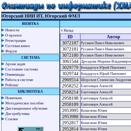
Югорский НИИ ИТ, Югорский ФМЛ
ВИЗИТКА
Новости
« Назад
О проекте
ID
Автор
Регистрация
3072187
Русаков Павел Николаевич
Гостевая книга
3072181
Русаков Павел Николаевич
Форум
3072180
Русаков Павел Николаевич
СИСТЕМА
3061544
Дроздова Марина Владимиро
Архив задач
3029779
Бондарчук Юрий Павлович
Состояние системы
3029744
Бондарчук Юрий Павлович
Олимпиады
2969514
Работа в системе
Шорохов Станислав Андреев
Рейтинг
2958252
Елатомцев Алексей
БИБЛИОТЕКА
2958214
Елатомцев Алексей
Новичкам
2958198
Елатомцев Алексей
Методическое пособие
2958189
Елатомцев Алексей
Дистанционное обучение
2953995
Кошелева Юлия
Дистрибутивы
2953988
Кошелева Юлия
Ссылки
2952817
Кошелева Юлия
2952814
Кошелева Юлия