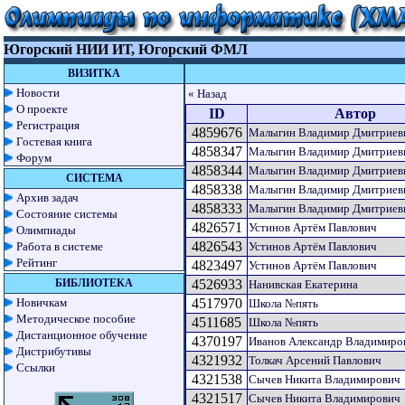
Югорский НИИ ИТ, Югорский ФМЛ
ВИЗИТКА
Новости
« Назад
О проекте
ID
Автор
Регистрация
4859676
Малыгин Владимир Дмитриев
Гостевая книга
4858347
Малыгин Владимир Дмитриев
Форум
4858344
Малыгин Владимир Дмитриев
СИСТЕМА
4858338
Малыгин Владимир Дмитриев
Архив задач
4858333
Малыгин Владимир Дмитриев
Состояние системы
4826571
Устинов Артём Павлович
Олимпиады
4826543
Работа в системе
Устинов Артём Павлович
Рейтинг
4823497
Устинов Артём Павлович
БИБЛИОТЕКА
4526933
Нанивская Екатерина
Новичкам
4517970
Школа №пять
Методическое пособие
4511685
Школа №пять
Дистанционное обучение
4370197
Иванов Александр Владимиро
Дистрибутивы
4321932
Толкач Арсений Павлович
Ссылки
4321538
Сычев Никита Владимирович
4321517
Сычев Никита Владимирович