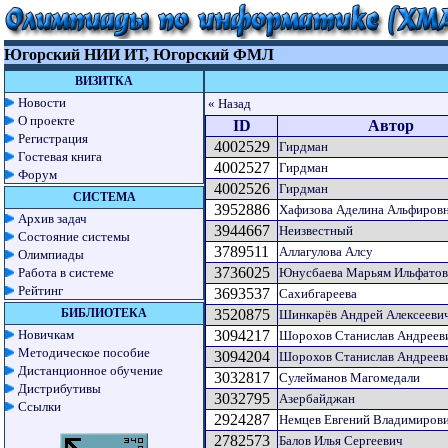
Югорский НИИ ИТ, Югорский ФМЛ
ВИЗИТКА
Новости
« Назад
О проекте
ID
Автор
Регистрация
4002529
Гирдман
Гостевая книга
4002527
Гирдман
Форум
4002526
Гирдман
СИСТЕМА
3952886
Хафизова Аделина Альфиров
Архив задач
3944667
Неизвестный
Состояние системы
3789511
Аллагулова Алсу
Олимпиады
3736025
Работа в системе
Юнусбаева Марьям Ильфатов
Рейтинг
3693537
Сахибгареева
БИБЛИОТЕКА
3520875
Шинкарёв Андрей Алексееви
Новичкам
3094217
Шорохов Станислав Андреев
Методическое пособие
3094204
Шорохов Станислав Андреев
Дистанционное обучение
3032817
Сулейманов Магомедали
Дистрибутивы
3032795
Азербайджан
Ссылки
2924287
Немцев Евгений Владимиров
2782573
Балов Илья Сергеевич