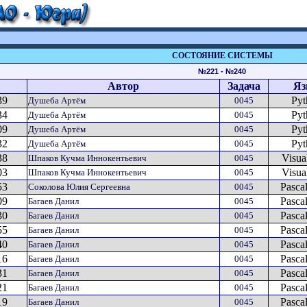
СОСТОЯНИЕ СИСТЕМЫ
№221 - №240
Автор
Задача
Яз
39
Pyt
Душеба Артём
0045
34
Pyt
Душеба Артём
0045
09
Pyt
Душеба Артём
0045
32
Pyt
Душеба Артём
0045
38
Visua
Шпаков Кучма Иннокентьевич
0045
03
Visua
Шпаков Кучма Иннокентьевич
0045
53
Pasca
Соколова Юлия Сергеевна
0045
09
Pasca
Багаев Данил
0045
30
Pasca
Багаев Данил
0045
55
Pasca
Багаев Данил
0045
40
Pasca
Багаев Данил
0045
16
Pasca
Багаев Данил
0045
31
Pasca
Багаев Данил
0045
21
Pasca
Багаев Данил
0045
19
Pasca
Багаев Данил
0045