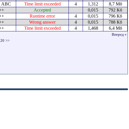
l ABC
Time limit exceeded
4
1,312
8,7 Мб
++
Accepted
0,015
792 Кб
++
Runtime error
4
0,015
796 Кб
++
Wrong answer
4
0,015
788 Кб
++
Time limit exceeded
4
1,468
6,4 Мб
Вперед »
20
>>