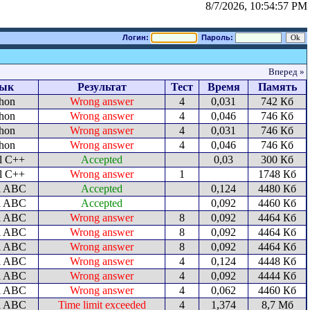
8/7/2026, 10:54:57 PM
Логин:
Пароль:
Вперед »
ык
Результат
Тест
Время
Память
hon
Wrong answer
4
0,031
742 Кб
hon
Wrong answer
4
0,046
746 Кб
hon
Wrong answer
4
0,031
746 Кб
hon
Wrong answer
4
0,046
746 Кб
l C++
Accepted
0,03
300 Кб
l C++
Wrong answer
1
1748 Кб
l ABC
Accepted
0,124
4480 Кб
l ABC
Accepted
0,092
4460 Кб
l ABC
Wrong answer
8
0,092
4464 Кб
l ABC
Wrong answer
8
0,092
4464 Кб
l ABC
Wrong answer
8
0,092
4464 Кб
l ABC
Wrong answer
4
0,124
4448 Кб
l ABC
Wrong answer
4
0,092
4444 Кб
l ABC
Wrong answer
4
0,062
4460 Кб
l ABC
Time limit exceeded
4
1,374
8,7 Мб