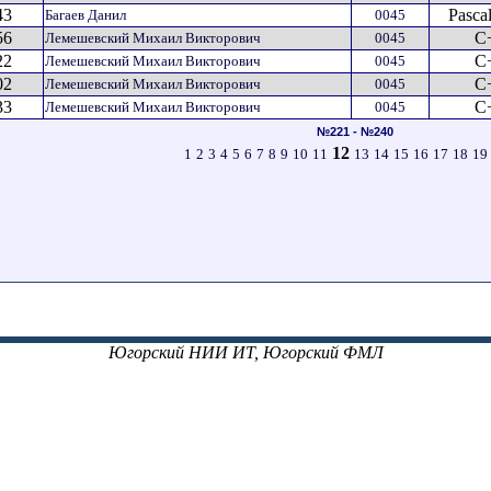
43
Pasca
Багаев Данил
0045
56
C
Лемешевский Михаил Викторович
0045
22
C
Лемешевский Михаил Викторович
0045
02
C
Лемешевский Михаил Викторович
0045
33
C
Лемешевский Михаил Викторович
0045
№221 - №240
12
1
2
3
4
5
6
7
8
9
10
11
13
14
15
16
17
18
19
Югорский НИИ ИТ, Югорский ФМЛ