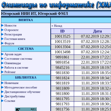
Югорский НИИ ИТ, Югорский ФМЛ
ВИЗИТКА
Новости
« Назад
О проекте
ID
Дата
Регистрация
10013525
07.02.2019 12:29:
Гостевая книга
10013519
07.02.2019 12:28:
Форум
10013504
07.02.2019 12:25:
СИСТЕМА
10013498
07.02.2019 12:24:
Архив задач
9891861
22.01.2019 17:22:
Состояние системы
9891854
22.01.2019 17:22:
Олимпиады
9845216
16.01.2019 18:19:
Работа в системе
Рейтинг
9811830
11.01.2019 18:35:
БИБЛИОТЕКА
9811824
11.01.2019 18:34:
Новичкам
9811819
11.01.2019 18:33:
Методическое пособие
9811809
11.01.2019 18:32:
Дистанционное обучение
9811800
11.01.2019 18:31:
Дистрибутивы
9811795
11.01.2019 18:30:
Ссылки
9811793
11.01.2019 18:30:
9811756
11.01.2019 18:25: