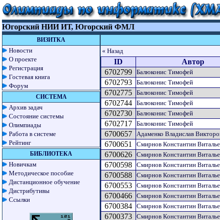
Югорский НИИ ИТ, Югорский ФМЛ
ВИЗИТКА
Новости
« Назад
О проекте
ID
Автор
Регистрация
6702799
Балюконис Тимофей
Гостевая книга
6702793
Балюконис Тимофей
Форум
6702775
Балюконис Тимофей
СИСТЕМА
6702744
Балюконис Тимофей
Архив задач
6702730
Балюконис Тимофей
Состояние системы
6702717
Балюконис Тимофей
Олимпиады
6700657
Работа в системе
Адаменко Владислав Викторо
Рейтинг
6700651
Смирнов Константин Виталь
БИБЛИОТЕКА
6700626
Смирнов Константин Виталь
Новичкам
6700598
Смирнов Константин Виталь
Методическое пособие
6700588
Смирнов Константин Виталь
Дистанционное обучение
6700553
Смирнов Константин Виталь
Дистрибутивы
6700466
Смирнов Константин Виталь
Ссылки
6700384
Смирнов Константин Виталь
6700373
Смирнов Константин Виталь