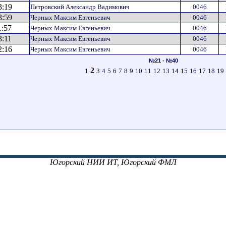
3:19
Петровский Александр Вадимович
0046
3:59
Черных Максим Евгеньевич
0046
1:57
Черных Максим Евгеньевич
0046
3:11
Черных Максим Евгеньевич
0046
2:16
Черных Максим Евгеньевич
0046
№21 - №40
2
1
3
4
5
6
7
8
9
10
11
12
13
14
15
16
17
18
19
Югорский НИИ ИТ, Югорский ФМЛ