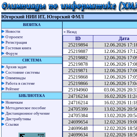
Югорский НИИ ИТ, Югорский ФМЛ
ВИЗИТКА
Новости
« Назад
О проекте
ID
Дата
Регистрация
25219894
12.06.2026 17:1
Гостевая книга
25219887
12.06.2026 17:1
Форум
25219882
12.06.2026 17:0
СИСТЕМА
25219878
12.06.2026 17:0
Архив задач
25219871
12.06.2026 17:0
Состояние системы
25219868
12.06.2026 17:0
Олимпиады
25219866
12.06.2026 17:0
Работа в системе
Рейтинг
25194960
03.06.2026 20:3
БИБЛИОТЕКА
24716234
16.02.2026 11:2
Новичкам
24716214
16.02.2026 11:1
Методическое пособие
24705399
13.02.2026 20:5
Дистанционное обучение
24705384
13.02.2026 20:5
Дистрибутивы
24699654
12.02.2026 19:0
Ссылки
24699648
12.02.2026 18:5
24699634
12.02.2026 18:5