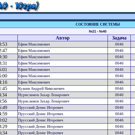
СОСТОЯНИЕ СИСТЕМЫ
№21 - №40
Автор
Задача
8:53
Ефим Максимович
0046
2:47
Ефим Максимович
0046
9:30
Ефим Максимович
0046
8:31
Ефим Максимович
0046
6:01
Ефим Максимович
0046
5:00
Ефим Максимович
0046
4:16
Ефим Максимович
0046
1:45
Кужим Андрей Николаевич
0046
4:34
Нурисламов Захар Ленарович
0046
8:56
Нурисламов Захар Ленарович
0046
6:49
Прусский Денис Игоревич
0046
4:59
Прусский Денис Игоревич
0046
0:02
Прусский Денис Игоревич
0046
8:29
Прусский Денис Игоревич
0046
6:34
Прусский Денис Игоревич
0046