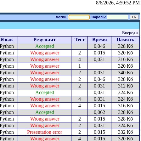
8/6/2026, 4:59:52 PM
Логин:
Пароль:
Вперед »
Язык
Результат
Тест
Время
Память
Python
Accepted
0,046
328 Кб
Python
Wrong answer
2
0,015
320 Кб
Python
Wrong answer
4
0,031
316 Кб
Python
Wrong answer
1
320 Кб
Python
Wrong answer
2
0,031
340 Кб
Python
Wrong answer
2
0,046
328 Кб
Python
Wrong answer
2
0,031
312 Кб
Python
Accepted
0,031
324 Кб
Python
Wrong answer
4
0,031
324 Кб
Python
Wrong answer
4
0,015
316 Кб
Python
Accepted
0,062
328 Кб
Python
Wrong answer
2
0,015
328 Кб
Python
Wrong answer
2
0,031
324 Кб
Python
Presentation error
2
0,015
332 Кб
Python
Wrong answer
4
0,015
320 Кб