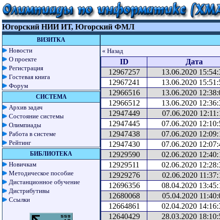
Югорский НИИ ИТ, Югорский ФМЛ
ВИЗИТКА
Новости
« Назад
О проекте
ID
Дата
Регистрация
12967257
13.06.2020 15:54:
Гостевая книга
12967241
13.06.2020 15:51:
Форум
12966516
13.06.2020 12:38:
СИСТЕМА
12966512
13.06.2020 12:36:
Архив задач
12947449
07.06.2020 12:11:
Состояние системы
12947445
07.06.2020 12:10:
Олимпиады
12947438
07.06.2020 12:09:
Работа в системе
Рейтинг
12947430
07.06.2020 12:07:
БИБЛИОТЕКА
12929590
02.06.2020 12:40:
Новичкам
12929511
02.06.2020 12:28:
Методическое пособие
12929276
02.06.2020 11:37:
Дистанционное обучение
12696356
08.04.2020 13:45:
Дистрибутивы
12680068
05.04.2020 11:40:
Ссылки
12664861
02.04.2020 14:16:
12640429
28.03.2020 18:10: