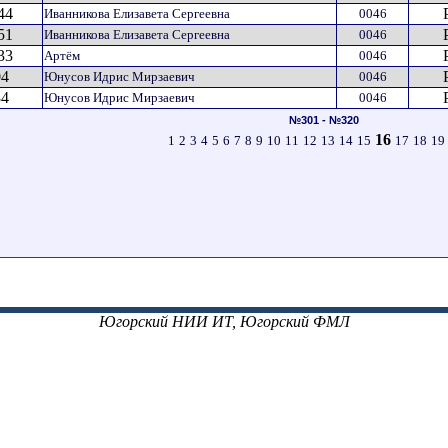
44
Иванникова Елизавета Сергеевна
0046
51
Иванникова Елизавета Сергеевна
0046
33
Артём
0046
04
Юнусов Идрис Мирзаевич
0046
34
Юнусов Идрис Мирзаевич
0046
№301 - №320
16
1
2
3
4
5
6
7
8
9
10
11
12
13
14
15
17
18
19
Югорский НИИ ИТ, Югорский ФМЛ