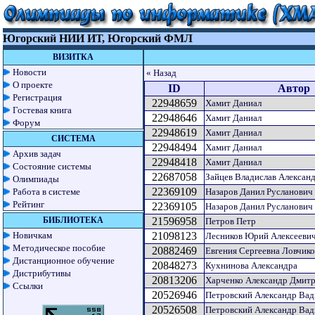
Югорский НИИ ИТ, Югорский ФМЛ
ВИЗИТКА
Новости
« Назад
О проекте
ID
Автор
Регистрация
22948659
Хамит Даниал
Гостевая книга
22948646
Хамит Даниал
Форум
22948619
Хамит Даниал
СИСТЕМА
22948494
Хамит Даниал
Архив задач
22948418
Хамит Даниал
Состояние системы
22687058
Зайцев Владислав Алексан
Олимпиады
22369109
Работа в системе
Назаров Данил Русланович
Рейтинг
22369105
Назаров Данил Русланович
БИБЛИОТЕКА
21596958
Петров Петр
Новичкам
21098123
Лесников Юрий Алексееви
Методическое пособие
20882469
Евгения Сергеевна Ловчико
Дистанционное обучение
20848273
Кухнинова Александра
Дистрибутивы
20813206
Харченко Александр Дмит
Ссылки
20526946
Петровский Александр Ва
20526508
Петровский Александр Ва