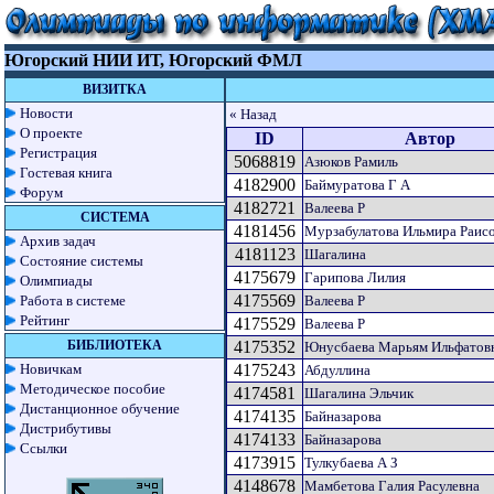
Югорский НИИ ИТ, Югорский ФМЛ
ВИЗИТКА
Новости
« Назад
О проекте
ID
Автор
Регистрация
5068819
Азюков Рамиль
Гостевая книга
4182900
Баймуратова Г А
Форум
4182721
Валеева Р
СИСТЕМА
4181456
Мурзабулатова Ильмира Раис
Архив задач
4181123
Шагалина
Состояние системы
4175679
Гарипова Лилия
Олимпиады
4175569
Работа в системе
Валеева Р
Рейтинг
4175529
Валеева Р
БИБЛИОТЕКА
4175352
Юнусбаева Марьям Ильфатов
Новичкам
4175243
Абдуллина
Методическое пособие
4174581
Шагалина Эльчик
Дистанционное обучение
4174135
Байназарова
Дистрибутивы
4174133
Байназарова
Ссылки
4173915
Тулкубаева А З
4148678
Мамбетова Галия Расулевна