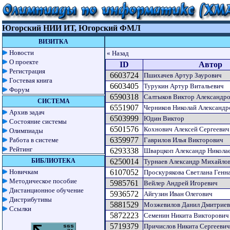
Югорский НИИ ИТ, Югорский ФМЛ
ВИЗИТКА
Новости
« Назад
О проекте
ID
Автор
Регистрация
6603724
Пшихачев Артур Заурович
Гостевая книга
6603405
Турукин Артур Витальевич
Форум
6590318
Салтыков Виктор Александр
СИСТЕМА
6551907
Черников Николай Александр
Архив задач
6503999
Юдин Виктор
Состояние системы
6501576
Кохнович Алексей Сергеевич
Олимпиады
6359977
Работа в системе
Гаврилов Илья Викторович
Рейтинг
6293338
Шварцкоп Александр Никола
БИБЛИОТЕКА
6250014
Турнаев Александр Михайло
Новичкам
6107052
Проскурякова Светлана Генн
Методическое пособие
5985761
Вейлер Андрей Игоревич
Дистанционное обучение
5936572
Айгузин Иван Олегович
Дистрибутивы
5881529
Мозжевилов Данил Дмитрие
Ссылки
5872223
Семенин Никита Викторович
5719379
Причислов Никита Сергеевич