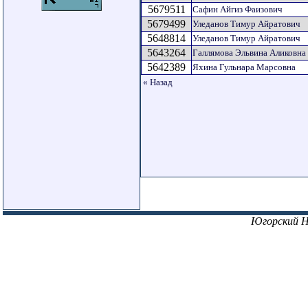
5679511
Сафин Айгиз Фаизович
5679499
Уледанов Тимур Айратович
5648814
Уледанов Тимур Айратович
5643264
Галлямова Эльвина Аликовна
5642389
Яхина Гульнара Марсовна
« Назад
Югорский 