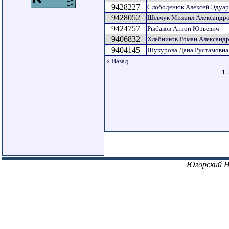
9428227
Слободенюк Алексей Эдуа
9428052
Шевчук Михаил Александр
9424757
Рыбаков Антон Юрьевич
9406832
Хлебников Роман Александ
9404145
Шукурова Дана Рустамовна
« Назад
1
Югорский 