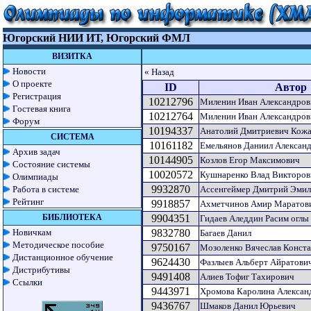
Югорский НИИ ИТ, Югорский ФМЛ
ВИЗИТКА
Новости
« Назад
О проекте
ID
Автор
Регистрация
10212796
Миленин Иван Александров
Гостевая книга
10212764
Миленин Иван Александров
Форум
10194337
Анатолий Дмитриевич Кож
СИСТЕМА
10161182
Емельянов Даниил Алексан
Архив задач
10144905
Козлов Егор Максимович
Состояние системы
10020572
Кушнаренко Влад Викторов
Олимпиады
9932870
Работа в системе
Ассенгеймер Дмитрий Эмил
Рейтинг
9918857
Ахметчинов Амир Маратов
БИБЛИОТЕКА
9904351
Гидаев Аледдин Расим оглы
Новичкам
9832780
Багаев Данил
Методическое пособие
9750167
Мозоленко Вячеслав Конст
Дистанционное обучение
9624430
Фазлыев Альберт Айратови
Дистрибутивы
9491408
Алиев Тофиг Тахирович
Ссылки
9443971
Хромова Каролина Алексан
9436767
Шмаков Данил Юрьевич