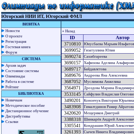
Югорский НИИ ИТ, Югорский ФМЛ
ВИЗИТКА
Новости
« Назад
О проекте
ID
Автор
Регистрация
3710810
Юнусбаева Марьям Ильфато
Гостевая книга
3699052
Гизатуллина Юлия
Форум
3690274
Сахибгареева
СИСТЕМА
3690157
Хафизова Аделина Альфиров
Архив задач
3689717
Байдавлетова
Состояние системы
3689676
Андреева Яна Алексеевна
Олимпиады
3687052
Работа в системе
Муслимова Анжелика
Рейтинг
3564971
Дроздова Марина Владимиро
БИБЛИОТЕКА
3533145
Сайфулин Владислав Олегови
Новичкам
3490201
Конончук Виктория Юрьевна
Методическое пособие
3483908
Гималтдинов Рамир Айратов
Дистанционное обучение
3420620
Мещеряков Дмитрий
Дистрибутивы
3388318
Шинкарёв Андрей Алексееви
Ссылки
3305541
Кондрашин Юрий Алексееви
3261393
Сычев Никита Владимирович