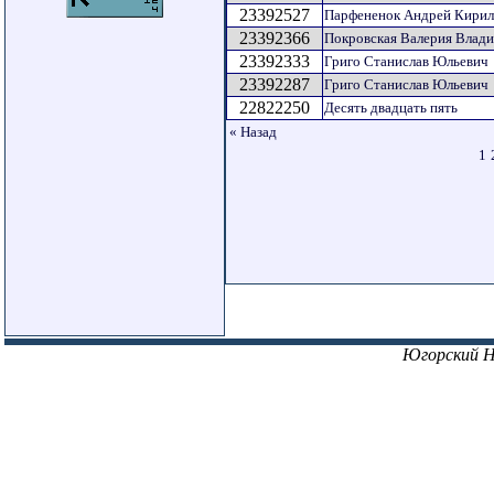
23392527
Парфененок Андрей Кирил
23392366
Покровская Валерия Влад
23392333
Григо Станислав Юльевич
23392287
Григо Станислав Юльевич
22822250
Десять двадцать пять
« Назад
1
Югорский 