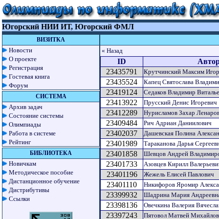
Югорский НИИ ИТ, Югорский ФМЛ
ВИЗИТКА
Новости
« Назад
О проекте
ID
Авто
Регистрация
23435791
Крутчинский Максим Иго
Гостевая книга
23435524
Капец Святослава Владим
Форум
23419124
Седаков Владимир Виталь
СИСТЕМА
23413922
Прусский Денис Игоревич
Архив задач
23412289
Нурисламов Захар Ленаро
Состояние системы
23409484
Рич Адриан Даниилович
Олимпиады
23402037
Работа в системе
Дашевская Полина Алекса
Рейтинг
23401989
Тараканова Дарья Сергеев
БИБЛИОТЕКА
23401858
Шевцов Андрей Владимир
Новичкам
23401733
Азовцев Кирилл Валерьеви
Методическое пособие
23401196
Жежель Елисей Павлович
Дистанционное обучение
23401110
Никифоров Яромир Алекс
Дистрибутивы
23399932
Шадрина Мария Андреевн
Ссылки
23398136
Овечкина Валерия Вячесла
23397243
Пятовол Матвей Михайло