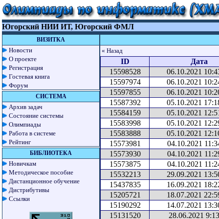
Югорский НИИ ИТ, Югорский ФМЛ
ВИЗИТКА
Новости
« Назад
О проекте
ID
Дата
Регистрация
15598528
06.10.2021 10:4
Гостевая книга
15597974
06.10.2021 10:2
Форум
15597855
06.10.2021 10:2
СИСТЕМА
15587392
05.10.2021 17:1
Архив задач
15584159
05.10.2021 12:5
Состояние системы
15583998
05.10.2021 12:2
Олимпиады
15583888
05.10.2021 12:1
Работа в системе
Рейтинг
15573981
04.10.2021 11:3
БИБЛИОТЕКА
15573930
04.10.2021 11:2
Новичкам
15573875
04.10.2021 11:2
Методическое пособие
15532213
29.09.2021 13:5
Дистанционное обучение
15437835
16.09.2021 18:2
Дистрибутивы
15205721
18.07.2021 22:5
Ссылки
15190292
14.07.2021 13:3
15131520
28.06.2021 9:1