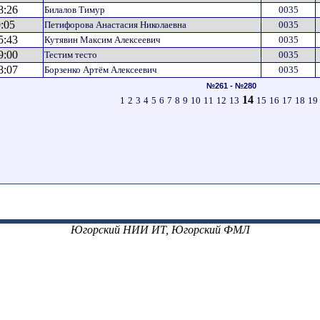
8:26
Билалов Тимур
0035
:05
Петифорова Анастасия Николаевна
0035
5:43
Кутявин Максим Алексеевич
0035
9:00
Тестим тесто
0035
8:07
Борзенко Артём Алексеевич
0035
№261 - №280
14
1
2
3
4
5
6
7
8
9
10
11
12
13
15
16
17
18
19
Югорский НИИ ИТ, Югорский ФМЛ