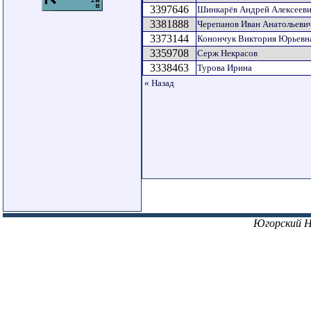
3397646
Шинкарёв Андрей Алексеев
3381888
Черепанов Иван Анатольеви
3373144
Конончук Виктория Юрьевн
3359708
Серж Некрасов
3338463
Турова Ирина
« Назад
Югорский 