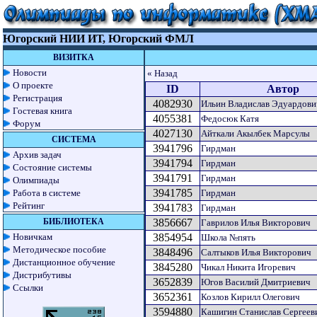
Югорский НИИ ИТ, Югорский ФМЛ
ВИЗИТКА
Новости
« Назад
О проекте
ID
Автор
Регистрация
4082930
Ильин Владислав Эдуардови
Гостевая книга
4055381
Федосюк Катя
Форум
4027130
Айткали Акылбек Марсулы
СИСТЕМА
3941796
Гирдман
Архив задач
3941794
Гирдман
Состояние системы
3941791
Гирдман
Олимпиады
3941785
Работа в системе
Гирдман
Рейтинг
3941783
Гирдман
БИБЛИОТЕКА
3856667
Гаврилов Илья Викторович
Новичкам
3854954
Школа №пять
Методическое пособие
3848496
Салтыков Илья Викторович
Дистанционное обучение
3845280
Чикал Никита Игоревич
Дистрибутивы
3652839
Югов Василий Дмитриевич
Ссылки
3652361
Козлов Кирилл Олегович
3594880
Кашигин Станислав Сергеев