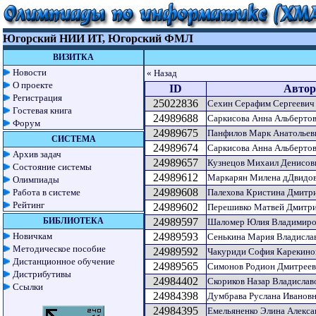
Югорский НИИ ИТ, Югорский ФМЛ
ВИЗИТКА
Новости
« Назад
О проекте
ID
Автор
Регистрация
25022836
Сехин Серафим Сергеевич
Гостевая книга
24989688
Саркисова Анна Альберто
Форум
24989675
Панфилов Марк Анатольев
СИСТЕМА
24989674
Саркисова Анна Альберто
Архив задач
24989657
Кузнецов Михаил Денисов
Состояние системы
24989612
Маркарян Милена дДвидо
Олимпиады
24989608
Работа в системе
Палехова Кристина Дмитр
Рейтинг
24989602
Перешивко Матвей Дмитр
БИБЛИОТЕКА
24989597
Шаломер Юлия Владимиро
Новичкам
24989593
Сенькина Мария Владисла
Методическое пособие
24989592
Чакуриди София Карекино
Дистанционное обучение
24989565
Симонов Родион Дмитрее
Дистрибутивы
24984402
Скориков Назар Владислав
Ссылки
24984398
Думбрава Руслана Иванов
24984395
Емельяненко Элина Алекс