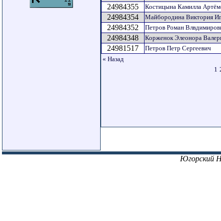
24984355
Костицына Камилла Артём
24984354
Майбородина Виктория Иг
24984352
Петров Роман Влвдимиров
24984348
Корженок Элеонора Валер
24981517
Петров Петр Сергеевич
« Назад
1
Югорский 