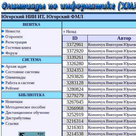
Югорский НИИ ИТ, Югорский ФМЛ
ВИЗИТКА
Новости
« Назад
О проекте
ID
Автор
Регистрация
3372961
Конончук Виктория Юрьев
Гостевая книга
3372920
Конончук Виктория Юрьев
Форум
3339261
Конончук Виктория Юрьев
СИСТЕМА
3326280
Конончук Виктория Юрьев
Архив задач
3324353
Конончук Виктория Юрьев
Состояние системы
3293826
Конончук Виктория Юрьев
Олимпиады
3283128
Работа в системе
Конончук Виктория Юрьев
Рейтинг
3280824
Конончук Виктория Юрьев
БИБЛИОТЕКА
3279279
Конончук Виктория Юрьев
Новичкам
3267045
Конончук Виктория Юрьев
Методическое пособие
3266968
Конончук Виктория Юрьев
Дистанционное обучение
3252919
Конончук Виктория Юрьев
Дистрибутивы
3216314
Конончук Виктория Юрьев
Ссылки
3216303
Конончук Виктория Юрьев
3214538
Конончук Виктория Юрьев