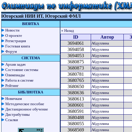
Югорский НИИ ИТ, Югорский ФМЛ
ВИЗИТКА
Новости
« Назад
О проекте
ID
Автор
З
Регистрация
3694061
Абдуллина
Гостевая книга
3694058
Абдуллина
Форум
3694053
Абдуллина
СИСТЕМА
3680875
Абдуллина
Архив задач
3680873
Абдуллина
Состояние системы
3680781
Абдуллина
Олимпиады
3680765
Работа в системе
Абдуллина
Рейтинг
3680650
Абдуллина
БИБЛИОТЕКА
3680636
Абдуллина
Новичкам
3680613
Абдуллина
Методическое пособие
3680601
Абдуллина
Дистанционное обучение
3680591
Абдуллина
Дистрибутивы
3680488
Абдуллина
Ссылки
3680055
Абдуллина
3668569
Абдуллина