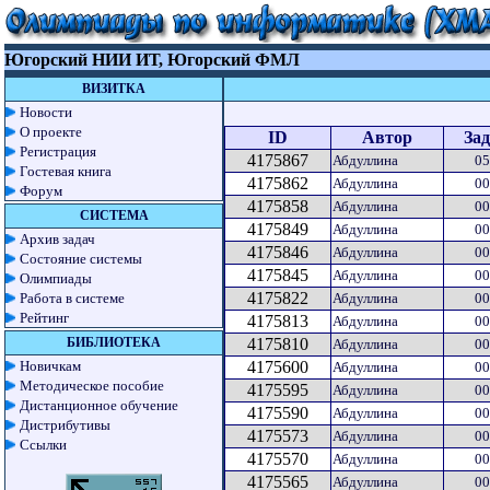
Югорский НИИ ИТ, Югорский ФМЛ
ВИЗИТКА
Новости
О проекте
ID
Автор
Зад
Регистрация
4175867
Абдуллина
05
Гостевая книга
4175862
Абдуллина
00
Форум
4175858
Абдуллина
00
СИСТЕМА
4175849
Абдуллина
00
Архив задач
4175846
Абдуллина
00
Состояние системы
4175845
Абдуллина
00
Олимпиады
4175822
Работа в системе
Абдуллина
00
Рейтинг
4175813
Абдуллина
00
БИБЛИОТЕКА
4175810
Абдуллина
00
Новичкам
4175600
Абдуллина
00
Методическое пособие
4175595
Абдуллина
00
Дистанционное обучение
4175590
Абдуллина
00
Дистрибутивы
4175573
Абдуллина
00
Ссылки
4175570
Абдуллина
00
4175565
Абдуллина
00