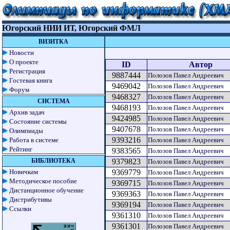
Югорский НИИ ИТ, Югорский ФМЛ
ВИЗИТКА
Новости
О проекте
ID
Автор
Регистрация
9887444
Полозов Павел Андреевич
Гостевая книга
9469042
Полозов Павел Андреевич
Форум
9468327
Полозов Павел Андреевич
СИСТЕМА
9468193
Полозов Павел Андреевич
Архив задач
9424985
Полозов Павел Андреевич
Состояние системы
9407678
Полозов Павел Андреевич
Олимпиады
9393216
Работа в системе
Полозов Павел Андреевич
Рейтинг
9383565
Полозов Павел Андреевич
БИБЛИОТЕКА
9379823
Полозов Павел Андреевич
Новичкам
9369779
Полозов Павел Андреевич
Методическое пособие
9369715
Полозов Павел Андреевич
Дистанционное обучение
9369363
Полозов Павел Андреевич
Дистрибутивы
9369194
Полозов Павел Андреевич
Ссылки
9361310
Полозов Павел Андреевич
9361301
Полозов Павел Андреевич