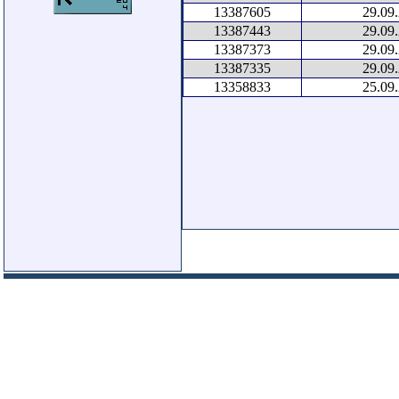
13387605
29.09
13387443
29.09
13387373
29.09
13387335
29.09
13358833
25.09