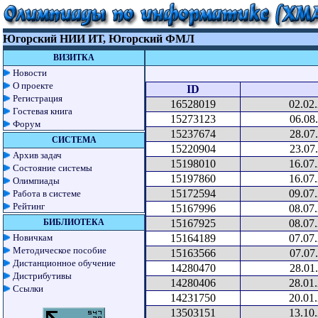
Югорский НИИ ИТ, Югорский ФМЛ
ВИЗИТКА
Новости
О проекте
ID
Регистрация
16528019
02.02
Гостевая книга
15273123
06.08
Форум
15237674
28.07
СИСТЕМА
15220904
23.07
Архив задач
15198010
16.07
Состояние системы
15197860
16.07
Олимпиады
15172594
09.07
Работа в системе
Рейтинг
15167996
08.07
БИБЛИОТЕКА
15167925
08.07
Новичкам
15164189
07.07
Методическое пособие
15163566
07.07
Дистанционное обучение
14280470
28.01
Дистрибутивы
14280406
28.01
Ссылки
14231750
20.01
13503151
13.10