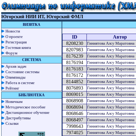
Югорский НИИ ИТ, Югорский ФМЛ
ВИЗИТКА
Новости
О проекте
ID
Автор
Регистрация
8208230
Гиниятова Алсу Маратовна
Гостевая книга
8207983
Гиниятова Алсу Маратовна
Форум
8176239
Гиниятова Алсу Маратовна
СИСТЕМА
8176194
Гиниятова Алсу Маратовна
Архив задач
8176183
Гиниятова Алсу Маратовна
Состояние системы
8176172
Гиниятова Алсу Маратовна
Олимпиады
8144852
Гиниятова Алсу Маратовна
Работа в системе
8076893
Гиниятова Алсу Маратовна
Рейтинг
8069015
Гиниятова Алсу Маратовна
БИБЛИОТЕКА
8068908
Гиниятова Алсу Маратовна
Новичкам
8068694
Методическое пособие
Гиниятова Алсу Маратовна
Дистанционное обучение
8068646
Гиниятова Алсу Маратовна
Дистрибутивы
8068497
Гиниятова Алсу Маратовна
Ссылки
7998643
Гиниятова Алсу Маратовна
7974025
Гиниятова Алсу Маратовна