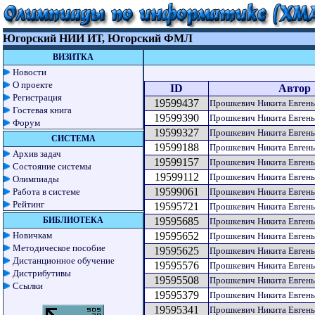
Югорский НИИ ИТ, Югорский ФМЛ
ВИЗИТКА
Новости
О проекте
ID
Автор
Регистрация
19599437
Прошкевич Никита Евгень
Гостевая книга
19599390
Прошкевич Никита Евгень
Форум
19599327
Прошкевич Никита Евгень
СИСТЕМА
19599188
Прошкевич Никита Евгень
Архив задач
19599157
Прошкевич Никита Евгень
Состояние системы
19599112
Прошкевич Никита Евгень
Олимпиады
19599061
Работа в системе
Прошкевич Никита Евгень
Рейтинг
19595721
Прошкевич Никита Евгень
БИБЛИОТЕКА
19595685
Прошкевич Никита Евгень
Новичкам
19595652
Прошкевич Никита Евгень
Методическое пособие
19595625
Прошкевич Никита Евгень
Дистанционное обучение
19595576
Прошкевич Никита Евгень
Дистрибутивы
19595508
Прошкевич Никита Евгень
Ссылки
19595379
Прошкевич Никита Евгень
19595341
Прошкевич Никита Евгень