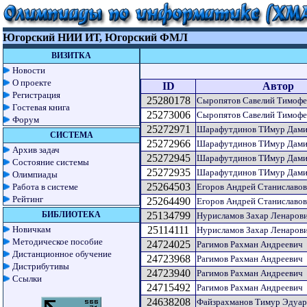
Югорский НИИ ИТ, Югорский ФМЛ
ВИЗИТКА
Новости
О проекте
ID
Автор
Регистрация
25280178
Сыропятов Савелий Тимофе
Гостевая книга
25273006
Сыропятов Савелий Тимофе
Форум
25272971
Шарафутдинов ТИмур Дами
СИСТЕМА
25272966
Шарафутдинов ТИмур Дами
Архив задач
25272945
Шарафутдинов ТИмур Дами
Состояние системы
25272935
Шарафутдинов ТИмур Дами
Олимпиады
25264503
Работа в системе
Егоров Андрей Станиславо
Рейтинг
25264490
Егоров Андрей Станиславо
БИБЛИОТЕКА
25134799
Нурисламов Захар Ленаров
Новичкам
25114111
Нурисламов Захар Ленаров
Методическое пособие
24724025
Рагимов Рахман Андреевич
Дистанционное обучение
24723968
Рагимов Рахман Андреевич
Дистрибутивы
24723940
Рагимов Рахман Андреевич
Ссылки
24715492
Рагимов Рахман Андреевич
24638208
Файзрахманов Тимур Эдуа